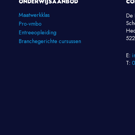
ONDERWIJSAANBOD
CO
Maatwerkklas
De 
Sch
Pro-vmbo
Hed
Entreeopleiding
522
Branchegerichte cursussen
E:
i
T:
0