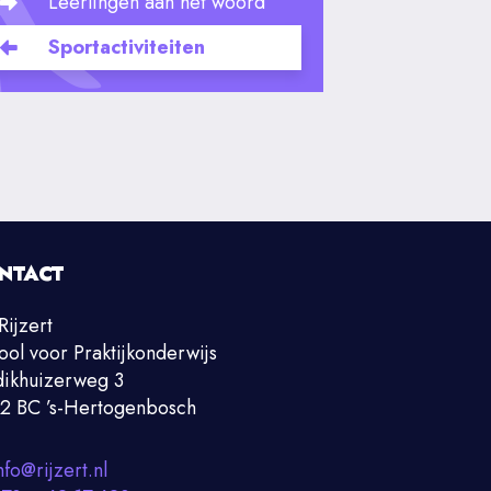
Leerlingen aan het woord
Sportactiviteiten
NTACT
Rijzert
ool voor Praktijkonderwijs
ikhuizerweg 3
2 BC ’s-Hertogenbosch
nfo@rijzert.nl